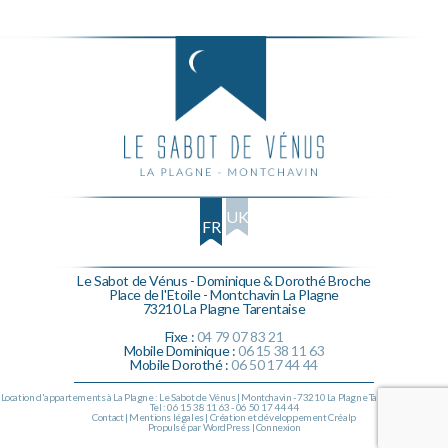
UK
FR
Le Sabot de Vénus - Dominique & Dorothé Broche
Place de l'Etoile - Montchavin La Plagne
73210 La Plagne Tarentaise
Fixe :
04 79 07 83 21
Mobile Dominique :
06 15 38 11 63
Mobile Dorothé :
06 50 17 44 44
Location d'appartements à La Plagne : Le Sabot de Vénus | Montchavin - 73210 La Plagne Tarentaise (Savoie)
Tel :
06 15 38 11 63
-
06 50 17 44 44
Contact
|
Mentions légales
| Création et développement
Créalp
Propulsé par WordPress |
Connexion