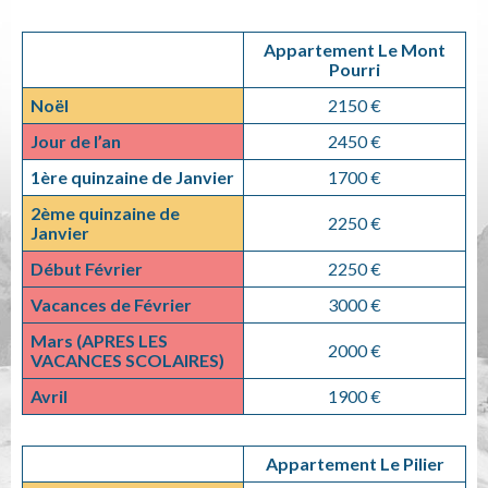
Appartement Le Mont
Pourri
Noël
2150 €
Jour de l’an
2450 €
1ère quinzaine de Janvier
1700 €
2ème quinzaine de
2250 €
Janvier
Début Février
2250 €
Vacances de Février
3000 €
Mars
(APRES LES
2000 €
VACANCES SCOLAIRES)
Avril
1900 €
Appartement Le Pilier