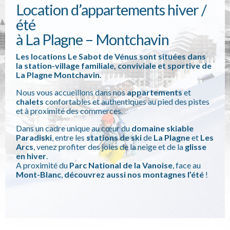
Location d’appartements hiver /
été
à La Plagne – Montchavin
Les locations Le Sabot de Vénus sont situées dans
la station-village familiale, conviviale et sportive de
La Plagne Montchavin.
Nous vous accueillons dans nos
appartements
et
chalets
confortables et authentiques au pied des pistes
et à proximité des commerces.
Dans un cadre unique au cœur du
domaine skiable
Paradiski
, entre les
stations de ski
de
La Plagne
et
Les
Arcs
, venez profiter des joies de la neige et de la
glisse
en hiver
.
A proximité du
Parc National de la Vanoise
, face au
Mont-Blanc
,
découvrez aussi nos montagnes l’été
!